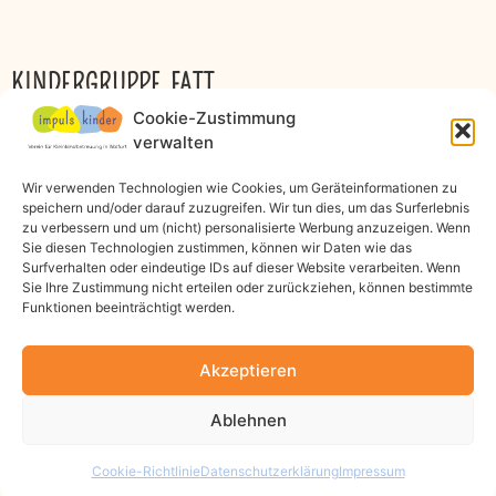
KINDERGRUPPE FATT
Cookie-Zustimmung
verwalten
Leitung: Denise Cesa
Wir verwenden Technologien wie Cookies, um Geräteinformationen zu
Verein Impuls Kinder
speichern und/oder darauf zuzugreifen. Wir tun dies, um das Surferlebnis
Lauteracherstraße 18
zu verbessern und um (nicht) personalisierte Werbung anzuzeigen. Wenn
6922 Wolfurt
Sie diesen Technologien zustimmen, können wir Daten wie das
Surfverhalten oder eindeutige IDs auf dieser Website verarbeiten. Wenn
E-Mail:
Sie Ihre Zustimmung nicht erteilen oder zurückziehen, können bestimmte
impuls.kinder.fatt@gmail.com
Funktionen beeinträchtigt werden.
Telefon:
+43 699 100 713 26
Akzeptieren
Ablehnen
Cookie-Richtlinie
Datenschutzerklärung
Impressum