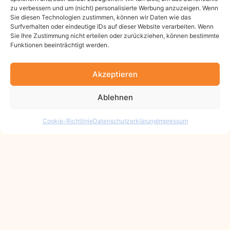
zu verbessern und um (nicht) personalisierte Werbung anzuzeigen. Wenn
Sie diesen Technologien zustimmen, können wir Daten wie das
Surfverhalten oder eindeutige IDs auf dieser Website verarbeiten. Wenn
Sie Ihre Zustimmung nicht erteilen oder zurückziehen, können bestimmte
Funktionen beeinträchtigt werden.
Akzeptieren
Ablehnen
Cookie-Richtlinie
Datenschutzerklärung
Impressum
impuls.kinder.fatt@gmail.com
+43 699 100 713 26
impuls.kinder.rickenbach@gmail.com
+43 699 199 714 53